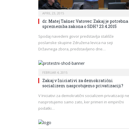
APRIL 23, 2015
dr. Matej Tašner Vatovec: Zakaj je potrebna
sprememba zakona o SDH? 23.4.2015
Spodaj navedeni govor predstavlja stališče
poslanske skupine Združena levica na seji
Državnega zbora, predstavljeno dne…
FEBRUAR 4, 2015
Zakaj v Iniciativi za demokratični
socializem nasprotujemo privatizaciji?
V Iniciativi za demokratični socializem privatizaciji n
nasprotujemo samo zato, ker primeri in empirični
podatki…