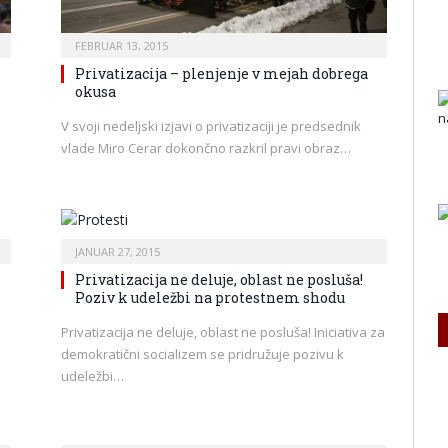
FEBRUAR 13, 2015
Privatizacija – plenjenje v mejah dobrega
okusa
V svoji nedeljski izjavi o privatizaciji je predsednik
vlade Miro Cerar dokončno razkril pravi obraz…
JANUAR 27, 2015
Privatizacija ne deluje, oblast ne posluša!
Poziv k udeležbi na protestnem shodu
e
Privatizacija ne deluje, oblast ne posluša! Iniciativa za
demokratični socializem se pridružuje pozivu k
udeležbi…