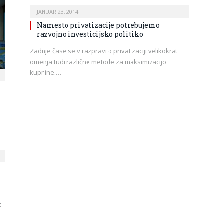
JANUAR 23, 2014
Namesto privatizacije potrebujemo
razvojno investicijsko politiko
Zadnje čase se v razpravi o privatizaciji velikokrat
omenja tudi različne metode za maksimizacijo
kupnine.…
z