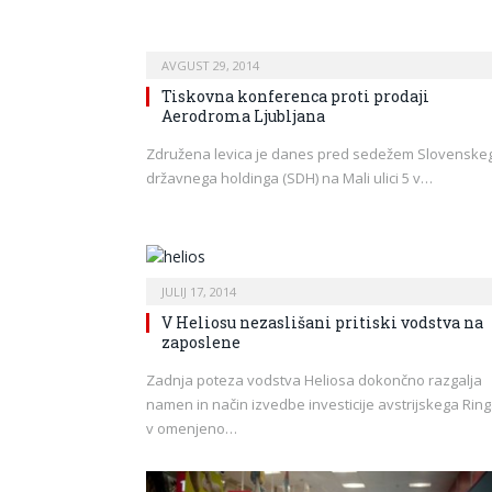
AVGUST 29, 2014
Tiskovna konferenca proti prodaji
Aerodroma Ljubljana
Združena levica je danes pred sedežem Slovenske
državnega holdinga (SDH) na Mali ulici 5 v…
JULIJ 17, 2014
V Heliosu nezaslišani pritiski vodstva na
zaposlene
Zadnja poteza vodstva Heliosa dokončno razgalja
namen in način izvedbe investicije avstrijskega Rin
v omenjeno…