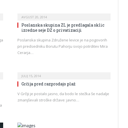
AVGUST 20, 2014
Poslanska skupina ZL je predlagala sklic
izredne seje DZ o privatizaciji
ga
Poslanska skupina Združene levice je na pogovorih
pri predsedniku Borutu Pahorju svojo potrditev Mira
Cerarja…
JULIJ 15, 2014
Grčija pred razprodajo plaž
V Grčiji je postalo jasno, da bodo le stežka še nadalje
zmanjševali stroške države: javno…
ga