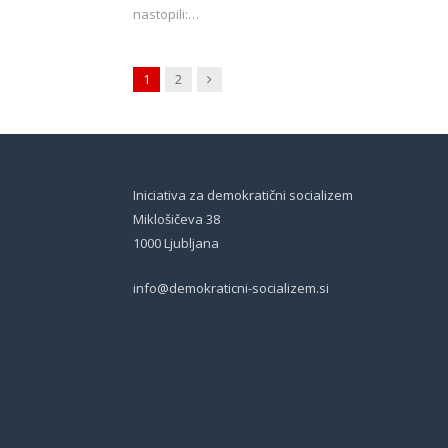
nastopili:…
Next
1
2
Iniciativa za demokratični socializem
Miklošičeva 38
1000 Ljubljana
info@demokraticni-socializem.si