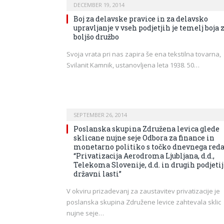
DECEMBER 19, 2014
Boj za delavske pravice in za delavsko
upravljanje v vseh podjetjih je temelj boja 
boljšo družbo
Svoja vrata pri nas zapira še ena tekstilna tovarna,
Svilanit Kamnik, ustanovljena leta 1938. 50…
SEPTEMBER 26, 2014
Poslanska skupina Združena levica glede
sklicane nujne seje Odbora za finance in
monetarno politiko s točko dnevnega red
“Privatizacija Aerodroma Ljubljana, d.d.,
Telekoma Slovenije, d.d. in drugih podjetij
državni lasti”
V okviru prizadevanj za zaustavitev privatizacije je
poslanska skupina Združene levice zahtevala sklic
nujne seje…