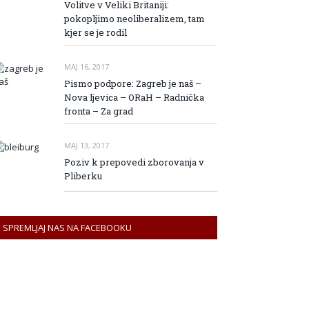
Volitve v Veliki Britaniji:
pokopljimo neoliberalizem, tam
kjer se je rodil
MAJ 16, 2017
Pismo podpore: Zagreb je naš –
Nova ljevica – ORaH – Radnička
fronta – Za grad
MAJ 13, 2017
Poziv k prepovedi zborovanja v
Pliberku
SPREMLJAJ NAS NA FACEBOOKU