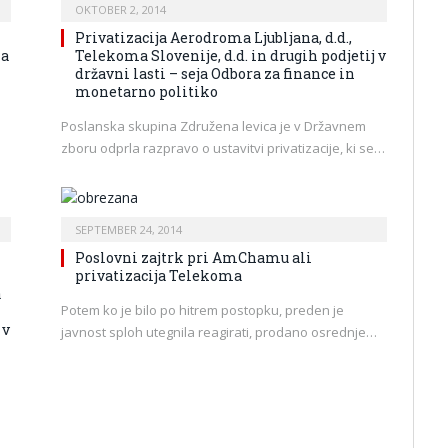
OKTOBER 2, 2014
Privatizacija Aerodroma Ljubljana, d.d.,
za
Telekoma Slovenije, d.d. in drugih podjetij v
državni lasti – seja Odbora za finance in
monetarno politiko
Poslanska skupina Združena levica je v Državnem
zboru odprla razpravo o ustavitvi privatizacije, ki se…
SEPTEMBER 24, 2014
Poslovni zajtrk pri AmChamu ali
privatizacija Telekoma
a
Potem ko je bilo po hitrem postopku, preden je
 v
javnost sploh utegnila reagirati, prodano osrednje…