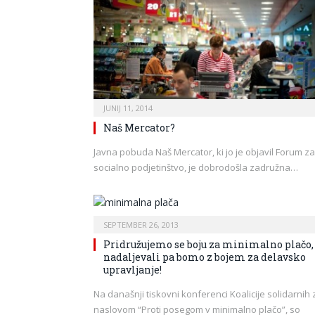
JUNIJ 11, 2014
Naš Mercator?
Javna pobuda Naš Mercator, ki jo je objavil Forum za
socialno podjetinštvo, je dobrodošla zadružna…
SEPTEMBER 26, 2013
Pridružujemo se boju za minimalno plačo,
nadaljevali pa bomo z bojem za delavsko
upravljanje!
Na današnji tiskovni konferenci Koalicije solidarnih 
naslovom “Proti posegom v minimalno plačo”, so