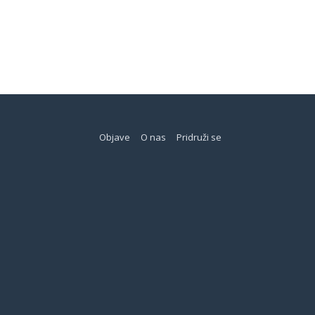
Objave
O nas
Pridruži se